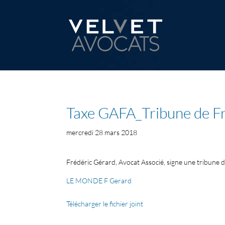
Taxe GAFA_Tribune de F
mercredi 28 mars 2018
Frédéric Gérard, Avocat Associé, signe une tribune 
LE MONDE F Gerard
Télécharger le fichier joint