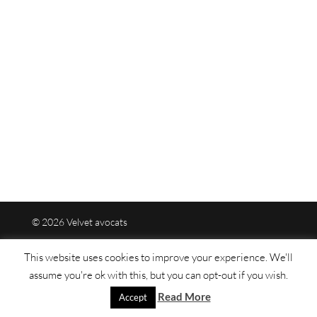
© 2026 Velvet avocats
This website uses cookies to improve your experience. We'll
Mentions légales
assume you're ok with this, but you can opt-out if you wish.
Read More
Plan du site
Accept