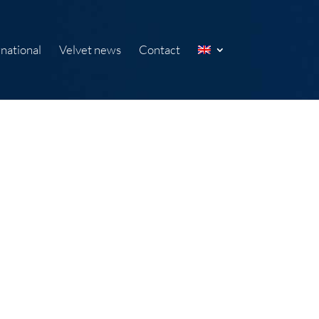
rnational
Velvet news
Contact